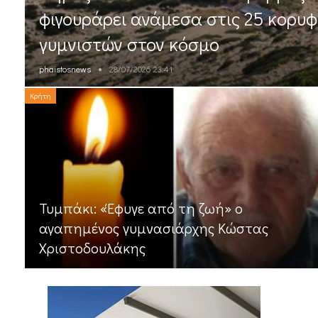
φιγουράρει ανάμεσα στις 25 κορυφ
γυμνιστών στον κόσμο
phaistosnews
28/07/2026 23:41
Κρήτη
Τυμπάκι: «Έφυγε από τη ζωή» ο
αγαπημένος γυμνασιάρχης Κώστας
Χριστοδουλάκης