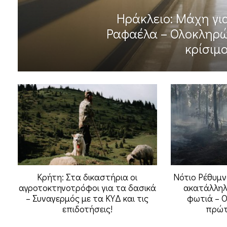
Ηράκλειο: Μάχη για
Ραφαέλα – Ολοκληρώ
κρίσιμο
Κρήτη: Στα δικαστήρια οι
Νότιο Ρέθυμνο
αγροτοκτηνοτρόφοι για τα δασικά
ακατάλληλ
– Συναγερμός με τα ΚΥΔ και τις
φωτιά – 
επιδοτήσεις!
πρώτ