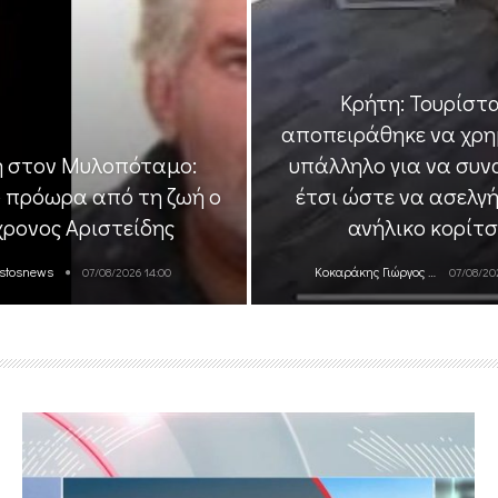
Κρήτη: Τουρίστ
αποπειράθηκε να χρη
η στον Μυλοπόταμο:
υπάλληλο για να συν
 πρόωρα από τη ζωή ο
έτσι ώστε να ασελγή
χρονος Αριστείδης
ανήλικο κορίτσ
stosnews
Κοκαράκης Γιώργος
07/08/2026 14:00
07/08/20