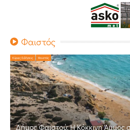
Φαιστός
Κύριες Ειδήσεις
Φαιστός
Δήμος Φαιστού: Η Κόκκινη Άμμος