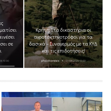
ας
ματίσει
Κρήτη: Στα δικαστήρια οι
αινέσει
αγροτοκτηνοτρόφοι για τα
σει σε
δασικά – Συναγερμός με τα ΚΥΔ
ι
και τις επιδοτήσεις!
phaistosnews
26 13:30
07/08/2026 13:00