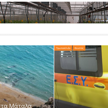
Πρωτοσέλιδο
Φαιστός
 στα Μάταλα