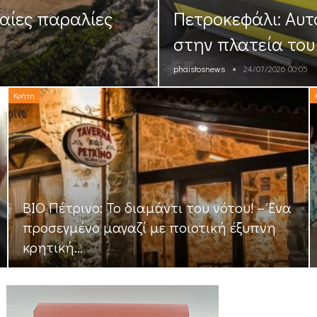
αίες παραλίες
Πετροκεφάλι: Αυτ
στην πλατεία του
phaistosnews
24/07/2026 00:05
Κρήτη
ΒΙΟ Πέτρινο: Το διαμάντι του νότου! – Ένα
προσεγμένο μαγαζί με ποιοτική έξυπνη
κρητική…