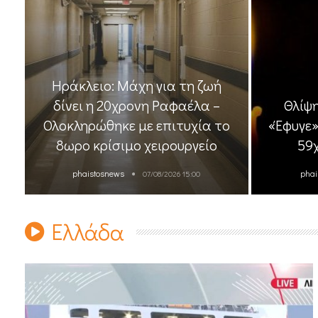
Ηράκλειο: Μάχη για τη ζωή
δίνει η 20χρονη Ραφαέλα –
Θλίψ
Ολοκληρώθηκε με επιτυχία το
«Έφυγε»
8ωρο κρίσιμο χειρουργείο
59
phaistosnews
phai
07/08/2026 15:00
Ελλάδα