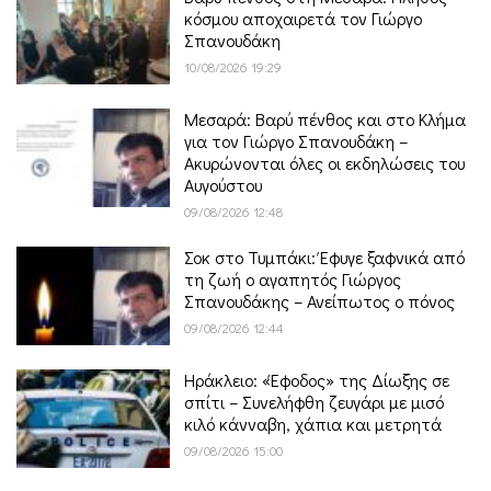
κόσμου αποχαιρετά τον Γιώργο
Σπανουδάκη
10/08/2026 19:29
Μεσαρά: Βαρύ πένθος και στο Κλήμα
για τον Γιώργο Σπανουδάκη –
Ακυρώνονται όλες οι εκδηλώσεις του
Αυγούστου
09/08/2026 12:48
Σοκ στο Τυμπάκι: Έφυγε ξαφνικά από
τη ζωή ο αγαπητός Γιώργος
Σπανουδάκης – Ανείπωτος ο πόνος
09/08/2026 12:44
Ηράκλειο: «Έφοδος» της Δίωξης σε
σπίτι – Συνελήφθη ζευγάρι με μισό
κιλό κάνναβη, χάπια και μετρητά
09/08/2026 15:00