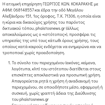
Η ατομική επιχείρηση ΓΕΩΡΓΙΟΣ ΚΩΝ. ΚΟΚΑΡΑΚΗΣ με
ΑΦΜ: 068148557 και έδρα την οδό Μεγάλου
Αλεξάνδρου 151, 1ος όροφος, Τ.Κ. 71306, η οποία είναι
η κύρια και δικαιούχος χρήσης του παρόντος
δικτυακού τόπου, phaistosnews.gr (άλλως
αποκαλούμενος ως ο «ιστότοπος»), προσφέρει τις
υπηρεσίες της υπό τους κάτωθι όρους χρήσης, τους
οποίους κατά καιρούς ενδέχεται να ενημερώνει και να
τροποποιεί χωρίς προειδοποίηση.
Το σύνολο του περιεχομένου (εικόνες, κείμενα,
λογότυπα, κλπ) του ιστότοπου διατίθεται στους
επισκέπτες αποκλειστικά για προσωπική χρήση.
Απαγορεύεται ρητά η χρήση ή αναδιανομή του
περιεχομένου, σε οποιοδήποτε μέσο, εφαρμογή ή
συσκευή, χωρίς γραπτή άδεια της Διεύθυνσης
του phaistosnews.gr