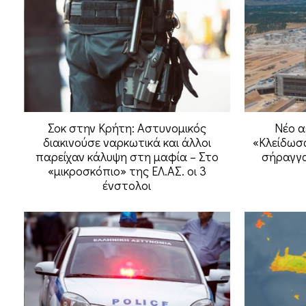
Σοκ στην Κρήτη: Αστυνομικός
Νέο α
διακινούσε ναρκωτικά και άλλοι
«Κλείδωσα
παρείχαν κάλυψη στη μαφία – Στο
σήραγγα
«μικροσκόπιο» της ΕΛ.ΑΣ. οι 3
ένστολοι